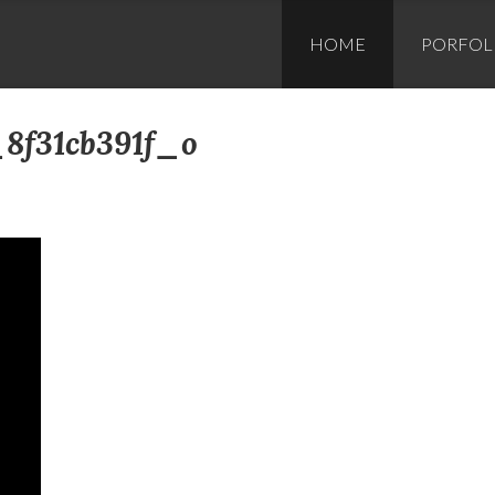
Skip to content
HOME
PORFOL
_8f31cb391f_o