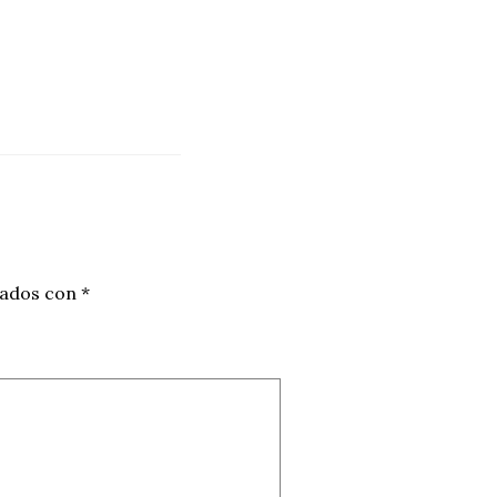
cados con
*