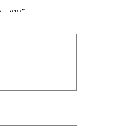
cados con
*